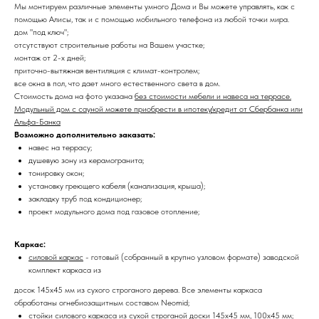
Мы монтируем различные элементы умного Дома и Вы можете управлять, как с
помощью Алисы, так и с помощью мобильного телефона из любой точки мира.
дом "под ключ";
отсутствуют строительные работы на Вашем участке;
монтаж от 2-х дней;
приточно-вытяжная вентиляция с климат-контролем;
все окна в пол, что дает много естественного света в дом.
Стоимость дома на фото указана
без стоимости мебели и навеса на террасе.
Модульный дом с сауной можете приобрести в ипотеку/кредит от Сбербанка или
Альфа-Банка
Возможно дополнительно заказать:
навес на террасу;
душевую зону из керамогранита;
тонировку окон;
установку греющего кабеля (канализация, крыша);
закладку труб под кондиционер;
проект модульного дома под газовое отопление;
Каркас:
силовой каркас
- готовый (собранный в крупно узловом формате) заводской
комплект каркаса из
досок 145х45 мм из сухого строганого дерева. Все элементы каркаса
обработаны огнебиозащитным составом Neomid;
стойки силового каркаса
из сухой строганой доски 145х45 мм, 100х45 мм;