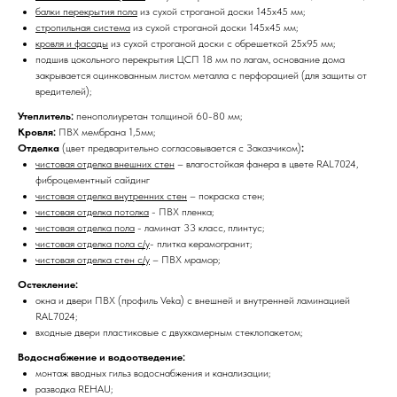
балки перекрытия пола
из сухой строганой доски 145х45 мм;
стропильная система
из сухой строганой доски 145х45 мм;
кровля и фасады
из сухой строганой доски с обрешеткой 25х95 мм;
подшив цокольного перекрытия ЦСП 18 мм по лагам, основание дома
закрывается оцинкованным листом металла с перфорацией (для защиты от
вредителей);
Утеплитель:
пенополиуретан толщиной 60-80 мм;
Кровля:
ПВХ мембрана 1,5мм;
Отделка
(цвет предварительно согласовывается с Заказчиком)
:
чистовая отделка внешних стен
– влагостойкая фанера в цвете RAL7024,
фиброцементный сайдинг
чистовая отделка внутренних стен
– покраска стен;
чистовая отделка потолка
- ПВХ пленка;
чистовая отделка пола
- ламинат 33 класс, плинтус;
чистовая отделка пола с/у
- плитка керамогранит;
чистовая отделка стен с/у
– ПВХ мрамор;
Остекление:
окна и двери ПВХ (профиль Veka) с внешней и внутренней ламинацией
RAL7024;
входные двери пластиковые с двухкамерным стеклопакетом;
Водоснабжение и водоотведение:
монтаж вводных гильз водоснабжения и канализации;
разводка REHAU;