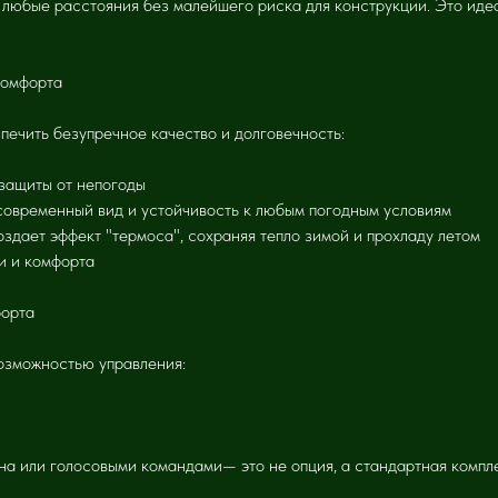
 любые расстояния без малейшего риска для конструкции. Это ид
комфорта
печить безупречное качество и долговечность:
 защиты от непогоды
овременный вид и устойчивость к любым погодным условиям
здает эффект "термоса", сохраняя тепло зимой и прохладу летом
и и комфорта
форта
озможностью управления:
на или голосовыми командами— это не опция, а стандартная компл